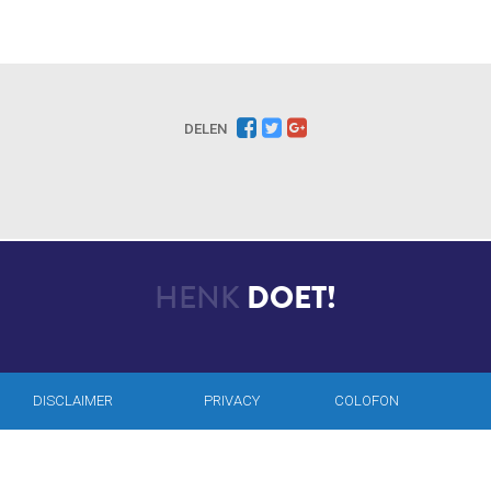
DELEN
HENK
DOET!
DISCLAIMER
PRIVACY
COLOFON