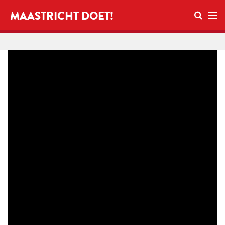
Open zo
MAASTRICHT DOET!
Ope