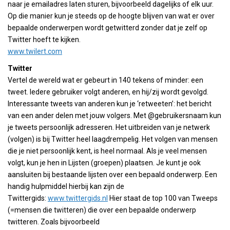
naar je emailadres laten sturen, bijvoorbeeld dagelijks of elk uur.
Op die manier kun je steeds op de hoogte blijven van wat er over
bepaalde onderwerpen wordt getwitterd zonder dat je zelf op
Twitter hoeft te kijken.
www.twilert.com
Twitter
Vertel de wereld wat er gebeurt in 140 tekens of minder: een
tweet. Iedere gebruiker volgt anderen, en hij/zij wordt gevolgd.
Interessante tweets van anderen kun je ‘retweeten’: het bericht
van een ander delen met jouw volgers. Met @gebruikersnaam kun
je tweets persoonlijk adresseren. Het uitbreiden van je netwerk
(volgen) is bij Twitter heel laagdrempelig. Het volgen van mensen
die je niet persoonlijk kent, is heel normaal. Als je veel mensen
volgt, kun je hen in Lijsten (groepen) plaatsen. Je kunt je ook
aansluiten bij bestaande lijsten over een bepaald onderwerp. Een
handig hulpmiddel hierbij kan zijn de
Twittergids:
www.twittergids.nl
Hier staat de top 100 van Tweeps
(=mensen die twitteren) die over een bepaalde onderwerp
twitteren. Zoals bijvoorbeeld