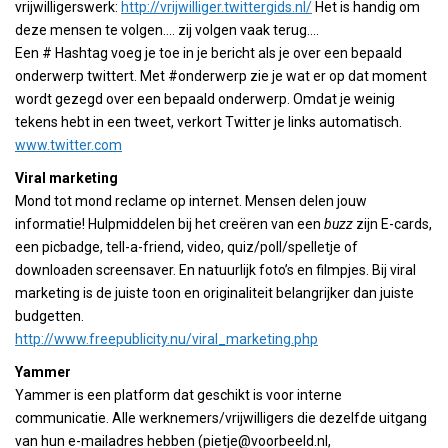
vrijwilligerswerk:
http://vrijwilliger.twittergids.nl/
Het is handig om
deze mensen te volgen…. zij volgen vaak terug….
Een # Hashtag voeg je toe in je bericht als je over een bepaald
onderwerp twittert. Met #onderwerp zie je wat er op dat moment
wordt gezegd over een bepaald onderwerp. Omdat je weinig
tekens hebt in een tweet, verkort Twitter je links automatisch.
www.twitter.com
Viral marketing
Mond tot mond reclame op internet. Mensen delen jouw
informatie! Hulpmiddelen bij het creëren van een
buzz
zijn E-cards,
een picbadge, tell-a-friend, video, quiz/poll/spelletje of
downloaden screensaver. En natuurlijk foto’s en filmpjes. Bij viral
marketing is de juiste toon en originaliteit belangrijker dan juiste
budgetten.
http://www.freepublicity.nu/viral_marketing.php
Yammer
Yammer is een platform dat geschikt is voor interne
communicatie. Alle werknemers/vrijwilligers die dezelfde uitgang
van hun e-mailadres hebben (pietje@voorbeeld.nl,