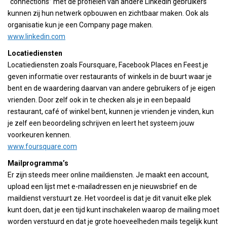
“connections” met de profielen van andere LinkedIn gebruikers
kunnen zij hun netwerk opbouwen en zichtbaar maken. Ook als
organisatie kun je een Company page maken.
www.linkedin.com
Locatiediensten
Locatiediensten zoals Foursquare, Facebook Places en Feest.je
geven informatie over restaurants of winkels in de buurt waar je
bent en de waardering daarvan van andere gebruikers of je eigen
vrienden. Door zelf ook in te checken als je in een bepaald
restaurant, café of winkel bent, kunnen je vrienden je vinden, kun
je zelf een beoordeling schrijven en leert het systeem jouw
voorkeuren kennen.
www.foursquare.com
Mailprogramma’s
Er zijn steeds meer online maildiensten. Je maakt een account,
upload een lijst met e-mailadressen en je nieuwsbrief en de
maildienst verstuurt ze. Het voordeel is dat je dit vanuit elke plek
kunt doen, dat je een tijd kunt inschakelen waarop de mailing moet
worden verstuurd en dat je grote hoeveelheden mails tegelijk kunt