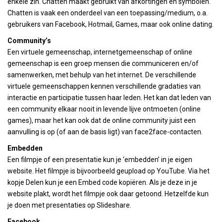
enkele zin. Chatten maakt gebruikt van afkortingen en symbolen.
Chatten is vaak een onderdeel van een toepassing/medium, o.a.
gebruikers van Facebook, Hotmail, Games, maar ook online dating.
Community’s
Een virtuele gemeenschap, internetgemeenschap of online
gemeenschap is een groep mensen die communiceren en/of
samenwerken, met behulp van het internet. De verschillende
virtuele gemeenschappen kennen verschillende gradaties van
interactie en participatie tussen haar leden. Het kan dat leden van
een community elkaar nooit in levende lijve ontmoeten (online
games), maar het kan ook dat de online community juist een
aanvulling is op (of aan de basis ligt) van face2face-contacten.
Embedden
Een filmpje of een presentatie kun je ‘embedden’ in je eigen
website. Het filmpje is bijvoorbeeld geupload op YouTube. Via het
kopje Delen kun je een Embed code kopiëren. Als je deze in je
website plakt, wordt het filmpje ook daar getoond. Hetzelfde kun
je doen met presentaties op Slideshare.
Facebook