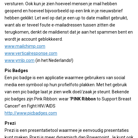
versturen. Ook kun je zien hoeveel mensen je mail hebben
geopend en hoeveel bijvoorbeeld op een link in je nieuwsbrief
hebben geklikt. Let wel op dat je een up to date maillist gebruikt,
want als er teveel foute e-mailadressen tussen zitten die
terugkomen, denkt de maildienst dat je aan het spammen bent en
wordt je account geblokkeerd.
www.mailchimp.com
www.verticalresponse.com
www.ymlp.com
(in het Nederlands!)
Pic Badges
Een pic badge is een applicatie waarmee gebruikers van social
media een symbool op hun profielfoto plakken. Met het gebruik
van een pic badge laat je zien welk doel/zaak je steunt. Bekende
pic badges zijn Pink Ribbon: wear ‘
PINK Ribbon
to Support Breast
Cancer!’ en Fight HIV/AIDS
http://www.picbadges.com
Prezi
Prezi is een presentatietool waarmee je eenvoudig presentaties
kunt maken. Prezi is meer dynamisch dan Powerpoint. Je kunt ook