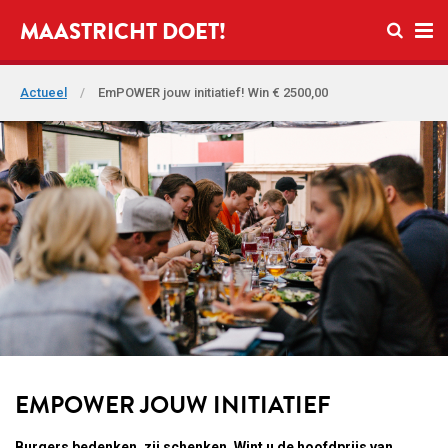
Open zo
MAASTRICHT DOET!
Ope
Actueel
/
EmPOWER jouw initiatief! Win € 2500,00
EMPOWER JOUW INITIATIEF
Burgers bedenken, zij schenken. Wint u de hoofdprijs van