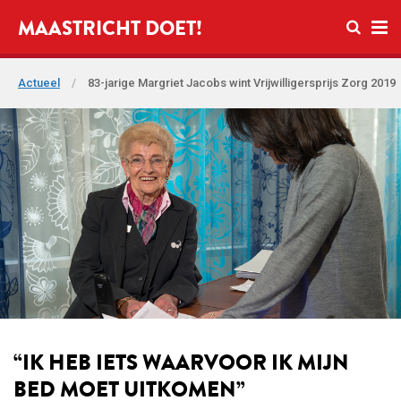
Open zo
MAASTRICHT DOET!
Ope
Actueel
/
83-jarige Margriet Jacobs wint Vrijwilligersprijs Zorg 2019
“IK HEB IETS WAARVOOR IK MIJN
BED MOET UITKOMEN”