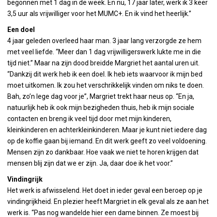
begonnen met 1 dag in de week. En nu, 17 jaar later, werk ik 3 keer
3,5 uur als vrijwilliger voor het MUMC+. En ik vind het heerlijk.”
Een doel
4 jaar geleden overleed haar man. 3 jaar lang verzorgde ze hem
met veel liefde. “Meer dan 1 dag vrijwilligerswerk lukte me in die
tijd niet.” Maar na zijn dood breidde Margriet het aantal uren uit.
“Dankzij dit werk heb ik een doel. Ik heb iets waarvoor ik mijn bed
moet uitkomen. Ik zou het verschrikkelijk vinden om niks te doen.
Bah, zo’n lege dag voor je”, Margriet trekt haar neus op. “En ja,
natuurlijk heb ik ook mijn bezigheden thuis, heb ik mijn sociale
contacten en breng ik veel tijd door met mijn kinderen,
kleinkinderen en achterkleinkinderen. Maar je kunt niet iedere dag
op de koffie gaan bij iemand. En dit werk geeft zo veel voldoening.
Mensen zijn zo dankbaar. Hoe vaak we niet te horen krijgen dat
mensen blij zijn dat we er zijn. Ja, daar doe ik het voor.”
Vindingrijk
Het werk is afwisselend. Het doet in ieder geval een beroep op je
vindingrijkheid. En plezier heeft Margriet in elk geval als ze aan het
werk is. “Pas nog wandelde hier een dame binnen. Ze moest bij