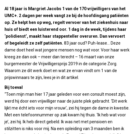
Al 18 jaar is Margriet Jacobs 1 van de 170 vrijwilligers van het
UMC+. 2 dagen per week vangt ze bij de hoofdingang patiënten
op. Ze helpt hen op weg, regelt vervoer van het ziekenhuis naar
huis of biedt een luisterend oor. 1 dag in de week, tijdens haar
‘polidienst’, maakt haar stappenteller overuren. Dan vervoert
of begeleidt ze zelf patiënten.
83 jaar oud? Puh-lease… Deze
dame doet heel wat jongere mensen nog wat voor. Voor haar werk
kreeg ze dan ook – meer dan terecht – 16 maart van onze
burgemeester de Vrijwilligersprijs 2019 in de categorie Zorg.
Waarom ze dit werk doet en wat ze ervan vindt om 1 van de
prijswinnaars te zijn, lees je in dit artikel.
Bij toeval
“Toen mijn man hier 17 jaar geleden voor een consult moest zijn,
werd hij door een vrijwilliger naar de juiste plek gebracht. ‘Dit werk
lijkt me écht iets voor mijn vrouw’, zei hij tegen de dame in kwestie.
Met een telefoonnummer op zak kwam hij thuis. ‘Ik heb wat voor
je’, zei hij. Ik heb direct gebeld. Ik was net met pensioen en
stilzitten is niks voor mij. Na een opleiding van 3 maanden ben ik