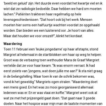
‘beeld en geluid’ zijn. Het duurde even voordat het kwartje viel en ik
wist dat ze radiologie bedoelde. Daar hebben we hard om moeten
lachen.” Patiënten trakteren haar regelmatig op hele
levensgeschiedenissen. “Dat hoort ook bij het werk. Mensen
moeten hier soms een halfuurtje wachten voordat ze opgehaald
worden. Dan bieden we een luisterend oor. Je hoort van alles.
Maar dat houden we voor onszelf”, klinkt het kordaat.
Waardering
Toen 11 februari een ‘leuke jongedame’ op haar afstapte, stond
Margriet al helemaal in de startblokken om haar op weg te helpen.
Groot was de verbazing toen wethouder Mara de Graaf Margriet
vertelde dat ze voor haar kwam. “Ik was enorm verrast. Ik had
eerst zoiets van ‘jongens, wat doen jullie me aan?’ Ik sta niet graag
in de belangstelling. Maar toen ik van de schrik bekomen was,
vond ik het geweldig.” Margriets ogen stralen. “Waardering doet
een mens goed. En het was zo mooi georganiseerd allemaal.
Iedereen was er. En er was vlaai en koffie.” Margriet weet ook al
wat ze met het prijzengeld gaat doen. “Dat gaat naar 3 goede
doelen. Naar het hospice waar mijn man de laatste momenten van