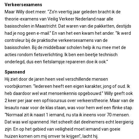
Verkeersexamens
Maar Willy doet meer. “Zo’n veertig jaar geleden bracht ik de
theorie-examens van Veilig Verkeer Nederland naar alle
basisscholen in Maastricht. Dat waren van die pakketten, destijds
had je nog geen e-mail.” En van het een kwam het ander. “Ik werd
controleur bij de praktische verkeersexamens van de
basisscholen. Bij de middelbaar scholen help ik nu mee met de
acties rondom fietsverlichting. Ik ben een beetje technisch
onderlegd, dus een fietslampje repareren doe ik ook.”
Spannend
Hij ziet door de jaren heen veel verschillende mensen
voorbijkomen. “Iedereen heeft een eigen karakter, jong of oud. Ik
heb daardoor wel wat mensenkennis opgebouwd.” Willy geeft ook
2 keer per jaar een opfriscursus over verkeerstheorie. Maar van de
lesauto naar voor de klas staan, was voor hem wel een flinke stap.
“Normaal zit ik naast 1 iemand, nu sta ik ineens voor 70 mensen.
Dat was wel spannend. Het scheelt dat deelnemers echt leergierig
zijn. En op het gebied van veiligheid moet iemand van goeie
huizen komen om mij omver te krijgen”, lacht hij.