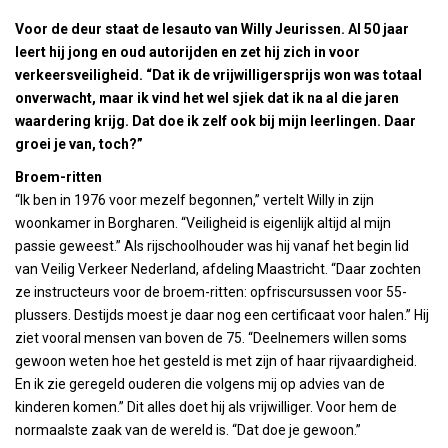
Voor de deur staat de lesauto van Willy Jeurissen. Al 50 jaar
leert hij jong en oud autorijden en zet hij zich in voor
verkeersveiligheid. “Dat ik de vrijwilligersprijs won was totaal
onverwacht, maar ik vind het wel sjiek dat ik na al die jaren
waardering krijg. Dat doe ik zelf ook bij mijn leerlingen. Daar
groei je van, toch?”
Broem-ritten
“Ik ben in 1976 voor mezelf begonnen,” vertelt Willy in zijn
woonkamer in Borgharen. “Veiligheid is eigenlijk altijd al mijn
passie geweest.” Als rijschoolhouder was hij vanaf het begin lid
van Veilig Verkeer Nederland, afdeling Maastricht. “Daar zochten
ze instructeurs voor de broem-ritten: opfriscursussen voor 55-
plussers. Destijds moest je daar nog een certificaat voor halen.” Hij
ziet vooral mensen van boven de 75. “Deelnemers willen soms
gewoon weten hoe het gesteld is met zijn of haar rijvaardigheid.
En ik zie geregeld ouderen die volgens mij op advies van de
kinderen komen.” Dit alles doet hij als vrijwilliger. Voor hem de
normaalste zaak van de wereld is. “Dat doe je gewoon.”