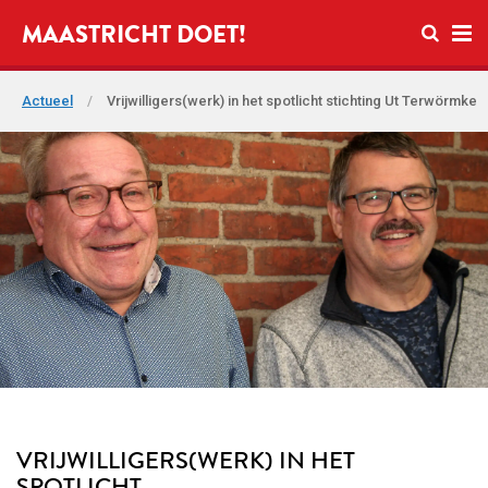
Open zo
MAASTRICHT DOET!
Ope
Actueel
/
Vrijwilligers(werk) in het spotlicht stichting Ut Terwörmke
VRIJWILLIGERS(WERK) IN HET
SPOTLICHT