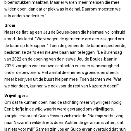
bloemstukken maakten. Maar er waren meer mensen die mee
wilden doen, dan dat er plek was in de hal. Daarom moesten we
iets anders bedenken.”
Groei
Naast de flat lag een Jeu de Boules-baan die helemaal vol onkruid
stond. Jos lacht: “We vroegen de gemeente om een zak grind om
de baan op te knappen.” Toen de gemeente de baan inspecteerde,
besloten ze zelfs een nieuwe baan aan te leggen. “De Burendag
van 2022 en de opening van de nieuwe Jeu de Boules-baan in
2023 zorgden voor nieuwe contacten en meer saamhorigheid
onder de bewoners. Het aantal deelnemers groeide, en steeds
meer bedrijven uit de buurt hielpen mee. Toen dachten we: ‘Wat
we hier doen, kunnen we ook voor de rest van Nazareth doen!’”
Vrijwilligers
Om dat te kunnen doen, had de stichting meer vrijwilligers nodig.
Een briefje in de wijk, waarin werd gevraagd om vrijwilligers,
zorgde ervoor dat Guido Frissen zich meldde. “Na mijn verhuizing
naar Nazareth wilde ik iets doen. Achter de geraniums zitten, dat
is niets voor mij.” Samen zijn Jos en Guido ervan overtuigd dat hun