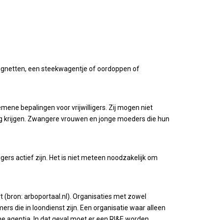
angnetten, een steekwagentje of oordoppen of
mene bepalingen voor vrijwilligers. Zij mogen niet
ing krijgen. Zwangere vrouwen en jonge moeders die hun
ligers actief zijn. Het is niet meteen noodzakelijk om
art (bron: arboportaal.nl). Organisaties met zowel
ers die in loondienst zijn. Een organisatie waar alleen
sche agentia. In dat geval moet er een RI&E worden