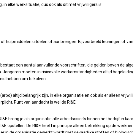
in elke werksituatie, dus ook als dit met vrijwilligers is:
- of hulpmiddelen uitdelen of aanbrengen. Bijvoorbeeld leuningen of v
 bestaat een aantal aanvullende voorschriften, die gelden boven de alge
n. Jongeren moeten in risicovolle werkomstandigheden altijd begeleid
eid hebben om te kolven.
) altijd belangrijk zijn, in elke organisatie en ook als er alleen vrijwil
erplicht. Punt van aandacht is wel de RI&E.
 RI&E breng je als organisatie alle arbeidsrisico’s binnen het bedrijf in ka
I&E opstellen. De RI&E heeft in principe alleen betrekking op de werknem
ij er in de organisatie gewerkt wordt met gevaarlijke stoffen of biologi