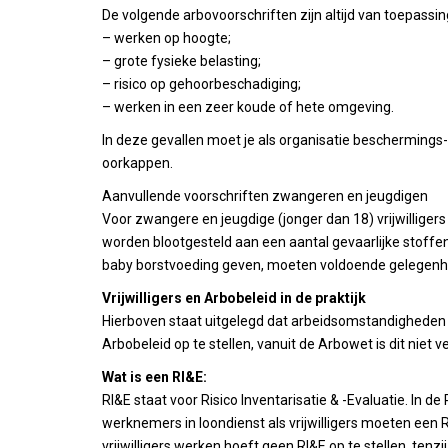
De volgende arbovoorschriften zijn altijd van toepassing, 
– werken op hoogte;
– grote fysieke belasting;
– risico op gehoorbeschadiging;
– werken in een zeer koude of hete omgeving.
In deze gevallen moet je als organisatie beschermings
oorkappen.
Aanvullende voorschriften zwangeren en jeugdigen
Voor zwangere en jeugdige (jonger dan 18) vrijwilligers
worden blootgesteld aan een aantal gevaarlijke stoffe
baby borstvoeding geven, moeten voldoende gelegenh
Vrijwilligers en Arbobeleid in de praktijk
Hierboven staat uitgelegd dat arbeidsomstandigheden (arbo
Arbobeleid op te stellen, vanuit de Arbowet is dit niet v
Wat is een RI&E:
RI&E staat voor Risico Inventarisatie & -Evaluatie. In de
werknemers in loondienst als vrijwilligers moeten een R
vrijwilligers werken hoeft geen RI&E op te stellen, tenz