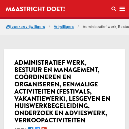
Open zo
MAASTRICHT DOET!
Ope
Wij zoeken vrijwilligers
/
Vrijwilligers
/
Administratief werk, Bestu
ADMINISTRATIEF WERK,
BESTUUR EN MANAGEMENT,
COÖRDINEREN EN
ORGANISEREN, EENMALIGE
ACTIVITEITEN (FESTIVALS,
VAKANTIEWERK), LESGEVEN EN
HUISWERKBEGELEIDING,
ONDERZOEK EN ADVIESWERK,
VERKOOPACTIVITEITEN