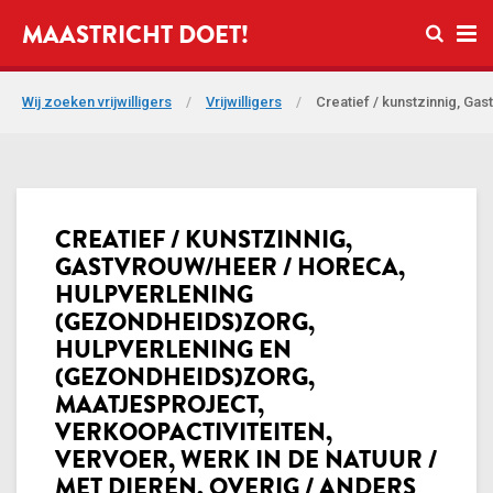
Open zo
MAASTRICHT DOET!
Ope
Wij zoeken vrijwilligers
/
Vrijwilligers
/
Creatief / kunstzinnig, Ga
CREATIEF / KUNSTZINNIG,
GASTVROUW/HEER / HORECA,
HULPVERLENING
(GEZONDHEIDS)ZORG,
HULPVERLENING EN
(GEZONDHEIDS)ZORG,
MAATJESPROJECT,
VERKOOPACTIVITEITEN,
VERVOER, WERK IN DE NATUUR /
MET DIEREN, OVERIG / ANDERS