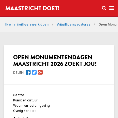
Open zo
MAASTRICHT DOET!
Ope
Ik wil vrijwilligerswerk doen
/
Vrijwilligersvacatures
/
Open Monume
OPEN MONUMENTENDAGEN
MAASTRICHT 2026 ZOEKT JOU!
DELEN
Sector
Kunst en cultuur
Woon- en leefomgeving
Overig / anders