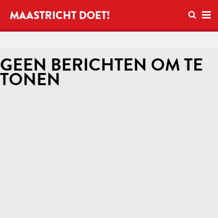
Open zo
MAASTRICHT DOET!
Ope
GEEN BERICHTEN OM TE
TONEN