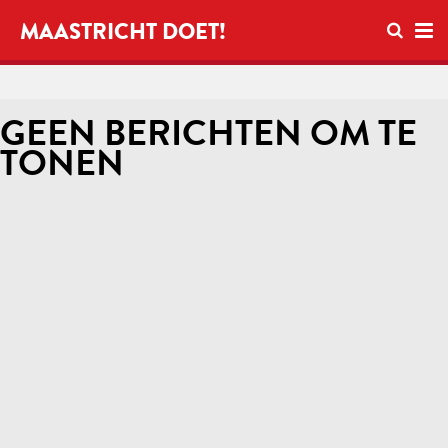
Open zo
MAASTRICHT DOET!
Ope
GEEN BERICHTEN OM TE
TONEN