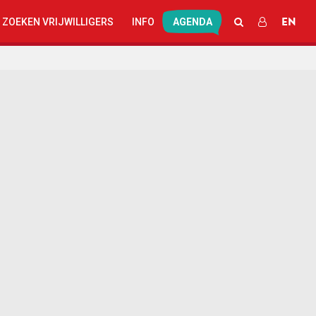
EN
ZOEKEN
INLOGGEN
 ZOEKEN VRIJWILLIGERS
INFO
AGENDA