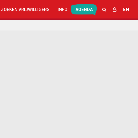
EN
ZOEKEN
INLOGGEN
 ZOEKEN VRIJWILLIGERS
INFO
AGENDA