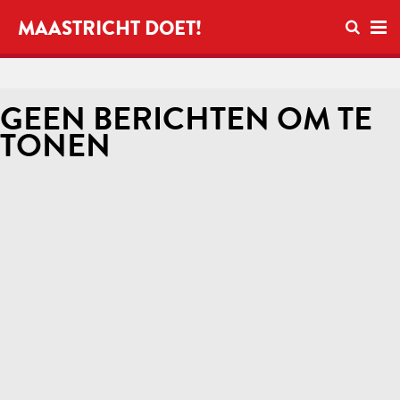
Open zo
MAASTRICHT DOET!
Ope
GEEN BERICHTEN OM TE
TONEN