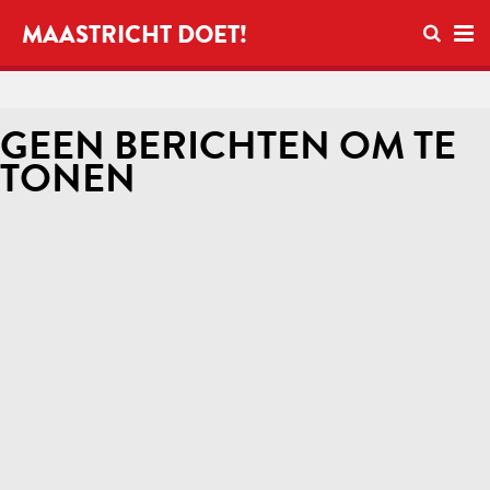
Open zo
MAASTRICHT DOET!
Ope
GEEN BERICHTEN OM TE
TONEN