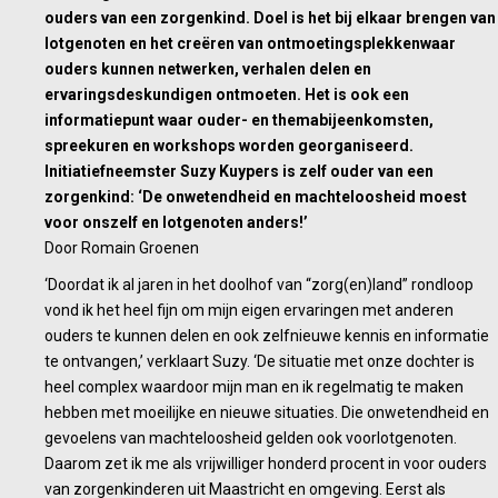
ouders van een zorgenkind. Doel is het bij elkaar brengen van
lotgenoten en het creëren van ontmoetingsplekkenwaar
ouders kunnen netwerken, verhalen delen en
ervaringsdeskundigen ontmoeten. Het is ook een
informatiepunt waar ouder- en themabijeenkomsten,
spreekuren en workshops worden georganiseerd.
Initiatiefneemster Suzy Kuypers is zelf ouder van een
zorgenkind: ‘De onwetendheid en machteloosheid moest
voor onszelf en lotgenoten anders!’
Door Romain Groenen
‘Doordat ik al jaren in het doolhof van “zorg(en)land” rondloop
vond ik het heel fijn om mijn eigen ervaringen met anderen
ouders te kunnen delen en ook zelfnieuwe kennis en informatie
te ontvangen,’ verklaart Suzy. ‘De situatie met onze dochter is
heel complex waardoor mijn man en ik regelmatig te maken
hebben met moeilijke en nieuwe situaties. Die onwetendheid en
gevoelens van machteloosheid gelden ook voorlotgenoten.
Daarom zet ik me als vrijwilliger honderd procent in voor ouders
van zorgenkinderen uit Maastricht en omgeving. Eerst als