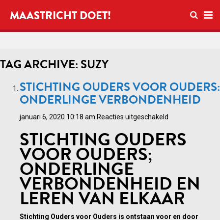
Open zo
MAASTRICHT DOET!
Ope
TAG ARCHIVE: SUZY
STICHTING OUDERS VOOR OUDERS:
ONDERLINGE VERBONDENHEID
voor
januari 6, 2020 10:18 am
Reacties uitgeschakeld
Stichting
STICHTING OUDERS
Ouders
VOOR OUDERS;
voor
ONDERLINGE
ouders:
onderlinge
VERBONDENHEID EN
verbondenheid
LEREN VAN ELKAAR
Stichting Ouders voor Ouders is ontstaan voor en door