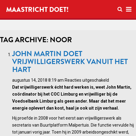
Open zo
MAASTRICHT DOET!
Ope
TAG ARCHIVE: NOOR
JOHN MARTIN DOET
VRIJWILLIGERSWERK VANUIT HET
HART
voor
augustus 14, 2018 8:19 am
Reacties uitgeschakeld
John
Dat vrijwilligerswerk écht hard werken is, weet John Martin,
Martin
coördinator bij het COC Limburg en vrijwilliger bij de
doet
Voedselbank Limburg als geen ander. Maar dat het meer
vrijwilligerswe
energie oplevert dan kost, haal je ook uit zijn verhaal.
vanuit
Hij proefde in 2008 voor het eerst aan vrijwilligerswerk als
het
secretaris van Buurtplatform Malpertuis. Die functie vervulde hij
hart
tot januari vorig jaar. Toen hij in 2009 arbeidsongeschikt werd,