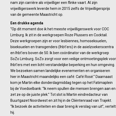
nam zijn carrière als vrijwilliger een flinke vaart. Al zijn
vrijwilligerswerk leverde hem in 2015 zelfs de Vrijwilligersprijs
van de gemeente Maastricht op.
Een drukke agenda
“Op dit moment doe ik het meeste vrijwilligerswerk voor COC
Limburg. Ik zit in de werkgroepen Roze Plussers en Cocktail.
Deze werkgroepen zijn er voor lesbiennes, homoseksuelen,
biseksuelen en transgenders (lhbt’ers) in de asielzoekerscentra
en lhbt’ers boven de 50. Ik ben coördinator van de werkgroep
SoZo Limburg. SoZo zorgt voor een veilige ontmoetingsplek voor
lhbt’ers met een licht verstandelijke beperking en hun omgeving.
We bezoeken samen landelijke evenementen en organiseren
hier in Maastricht maandelijks een café: Café Rosé.” Daarnaast
kom je Martin elke donderdagmiddag tegen op het Fatimaplein
bij de Voedselbank: “Ik neem spullen die mensen brengen aan en
zet ze op de juiste plek.” Tot slot is Martin eindredacteur van
Buurtgazet Noordwest en zit hij in de Cliëntenraad van Trajekt.
“Ik bezoek de activiteiten en daar breng ik verslag van uit”, vertelt
hij.