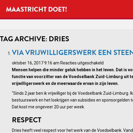
MAASTRICHT DOET!
TAG ARCHIVE: DRIES
VIA VRIJWILLIGERSWERK EEN STEE
voor
oktober 16, 2017 9:16 am
Reacties uitgeschakeld
Via
Mensen helpen die minder geluk hebben in het leven. Dat is vo
vrijwilligerswerk
functie van voorzitter van de Voedselbank Zuid-Limburg uit te o
een
vrijwilligerswerk en de meerwaarde ervan in zijn leven.
steentje
“Sinds 2 jaar ben ik vrijwilliger bij de Voedselbank Zuid-Limburg. I
bijdragen
bestuurswerk en het loskrijgen van subsidies en sponsorgelden to
Dat kost me ongeveer 20 uur per week.
RESPECT
Dries heeft veel respect voor het werk van de Voedselbank. Vanda