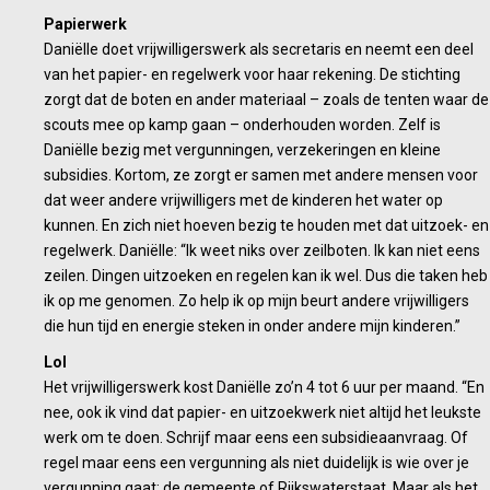
Papierwerk
Daniëlle doet vrijwilligerswerk als secretaris en neemt een deel
van het papier- en regelwerk voor haar rekening. De stichting
zorgt dat de boten en ander materiaal – zoals de tenten waar de
scouts mee op kamp gaan – onderhouden worden. Zelf is
Daniëlle bezig met vergunningen, verzekeringen en kleine
subsidies. Kortom, ze zorgt er samen met andere mensen voor
dat weer andere vrijwilligers met de kinderen het water op
kunnen. En zich niet hoeven bezig te houden met dat uitzoek- en
regelwerk. Daniëlle: “Ik weet niks over zeilboten. Ik kan niet eens
zeilen. Dingen uitzoeken en regelen kan ik wel. Dus die taken heb
ik op me genomen. Zo help ik op mijn beurt andere vrijwilligers
die hun tijd en energie steken in onder andere mijn kinderen.”
Lol
Het vrijwilligerswerk kost Daniëlle zo’n 4 tot 6 uur per maand. “En
nee, ook ik vind dat papier- en uitzoekwerk niet altijd het leukste
werk om te doen. Schrijf maar eens een subsidieaanvraag. Of
regel maar eens een vergunning als niet duidelijk is wie over je
vergunning gaat: de gemeente of Rijkswaterstaat. Maar als het