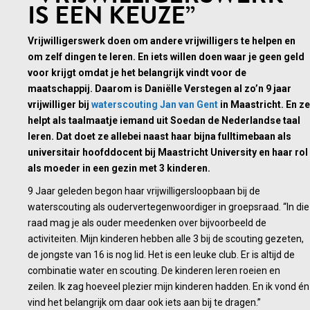
IS EEN KEUZE”
Vrijwilligerswerk doen om andere vrijwilligers te helpen en
om zelf dingen te leren. En iets willen doen waar je geen geld
voor krijgt omdat je het belangrijk vindt voor de
maatschappij. Daarom is Daniëlle Verstegen al zo’n 9 jaar
vrijwilliger bij
waterscouting Jan van Gent
in Maastricht. En ze
helpt als taalmaatje iemand uit Soedan de Nederlandse taal
leren. Dat doet ze allebei naast haar bijna fulltimebaan als
universitair hoofddocent bij Maastricht University en haar rol
als moeder in een gezin met 3 kinderen.
9 Jaar geleden begon haar vrijwilligersloopbaan bij de
waterscouting als oudervertegenwoordiger in groepsraad. “In die
raad mag je als ouder meedenken over bijvoorbeeld de
activiteiten. Mijn kinderen hebben alle 3 bij de scouting gezeten,
de jongste van 16 is nog lid. Het is een leuke club. Er is altijd de
combinatie water en scouting. De kinderen leren roeien en
zeilen. Ik zag hoeveel plezier mijn kinderen hadden. En ik vond én
vind het belangrijk om daar ook iets aan bij te dragen.”