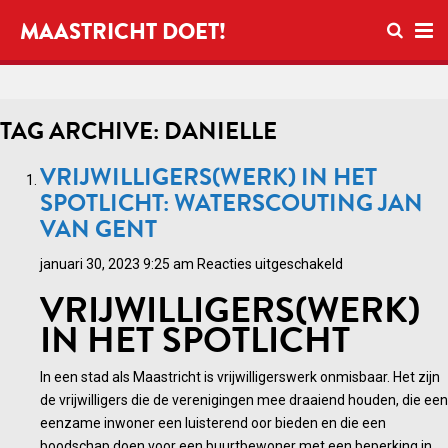
Open zo
MAASTRICHT DOET!
Ope
TAG ARCHIVE: DANIELLE
VRIJWILLIGERS(WERK) IN HET
SPOTLICHT: WATERSCOUTING JAN
VAN GENT
voor
januari 30, 2023 9:25 am
Reacties uitgeschakeld
Vrijwilligers(wer
VRIJWILLIGERS(WERK)
in
IN HET SPOTLICHT
het
spotlicht:
In een stad als Maastricht is vrijwilligerswerk onmisbaar. Het zijn
Waterscouting
de vrijwilligers die de verenigingen mee draaiend houden, die een
Jan
eenzame inwoner een luisterend oor bieden en die een
van
boodschap doen voor een buurtbewoner met een beperking in
Gent