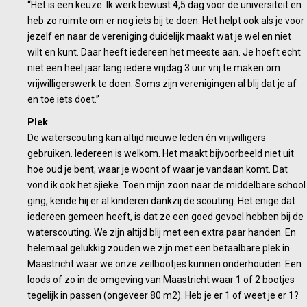
“Het is een keuze. Ik werk bewust 4,5 dag voor de universiteit en
heb zo ruimte om er nog iets bij te doen. Het helpt ook als je voor
jezelf en naar de vereniging duidelijk maakt wat je wel en niet
wilt en kunt. Daar heeft iedereen het meeste aan. Je hoeft echt
niet een heel jaar lang iedere vrijdag 3 uur vrij te maken om
vrijwilligerswerk te doen. Soms zijn verenigingen al blij dat je af
en toe iets doet.”
Plek
De waterscouting kan altijd nieuwe leden én vrijwilligers
gebruiken. Iedereen is welkom. Het maakt bijvoorbeeld niet uit
hoe oud je bent, waar je woont of waar je vandaan komt. Dat
vond ik ook het sjieke. Toen mijn zoon naar de middelbare school
ging, kende hij er al kinderen dankzij de scouting. Het enige dat
iedereen gemeen heeft, is dat ze een goed gevoel hebben bij de
waterscouting. We zijn altijd blij met een extra paar handen. En
helemaal gelukkig zouden we zijn met een betaalbare plek in
Maastricht waar we onze zeilbootjes kunnen onderhouden. Een
loods of zo in de omgeving van Maastricht waar 1 of 2 bootjes
tegelijk in passen (ongeveer 80 m2). Heb je er 1 of weet je er 1?