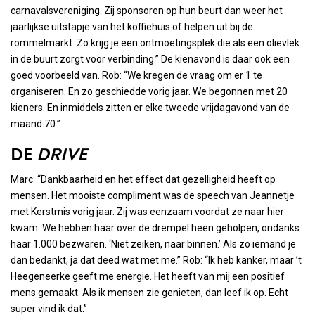
carnavalsvereniging. Zij sponsoren op hun beurt dan weer het
jaarlijkse uitstapje van het koffiehuis of helpen uit bij de
rommelmarkt. Zo krijg je een ontmoetingsplek die als een olievlek
in de buurt zorgt voor verbinding.” De kienavond is daar ook een
goed voorbeeld van. Rob: “We kregen de vraag om er 1 te
organiseren. En zo geschiedde vorig jaar. We begonnen met 20
kieners. En inmiddels zitten er elke tweede vrijdagavond van de
maand 70.”
DE
DRIVE
Marc: “Dankbaarheid en het effect dat gezelligheid heeft op
mensen. Het mooiste compliment was de speech van Jeannetje
met Kerstmis vorig jaar. Zij was eenzaam voordat ze naar hier
kwam. We hebben haar over de drempel heen geholpen, ondanks
haar 1.000 bezwaren. ‘Niet zeiken, naar binnen.’ Als zo iemand je
dan bedankt, ja dat deed wat met me.” Rob: “Ik heb kanker, maar ’t
Heegeneerke geeft me energie. Het heeft van mij een positief
mens gemaakt. Als ik mensen zie genieten, dan leef ik op. Echt
super vind ik dat.”