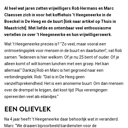
Al heel wat jaren zetten vrijwilligers Rob Hermans en Marc
Claessen zich in voor het koffiehuis ’t Heegeneerke in de
Boeckel in De Heeg en de buurt [link naar artikel op Thuis in
Maastricht]. Met liefde en ontembaar veel enthousiasme
vertellen ze over ’t Heegeneerke en hun vrijwilligerswerk.
Wat ’t Heegeneerke precies is? “Zo veel, maar vooral een
ontmoetingsplek voor mensen in de buurt en daarbuiten”, vat Rob
samen. “Iedereen is hier welkom. Of je nu 25 bent of ouder. Of je
alleen komt of wilt komen lunchen met een groep. Het kan
allemaal.” Dankzij Rob en Marc is het gegroeid naar een
verbindingsplek. Rob: “Dat is in De Heeg geen
vanzelfsprekendheid. Het is een anonieme buurt. Om dan mensen
over de drempel te krijgen, dat kost tijd. Plus verenigingen
opereerden veel als eilandjes.”
EEN OLIEVLEK
Na 4 jaar heeft ’t Heegeneerke daar behoorlijk wat in veranderd.
Marc: “We draaien bijvoorbeeld bardiensten voor de