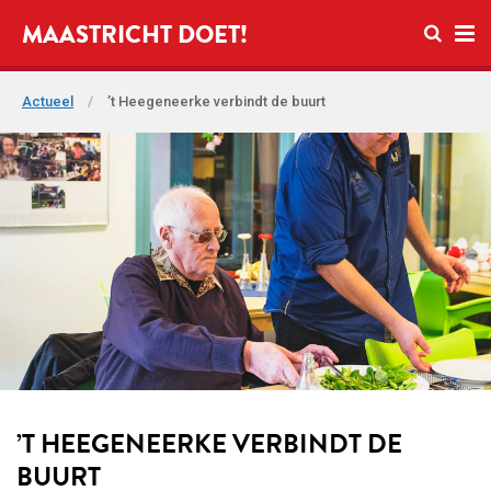
Open zo
MAASTRICHT DOET!
Ope
Actueel
/
’t Heegeneerke verbindt de buurt
’T HEEGENEERKE VERBINDT DE
BUURT