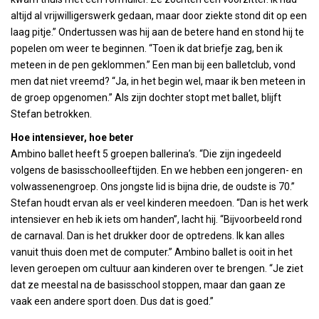
altijd al vrijwilligerswerk gedaan, maar door ziekte stond dit op een
laag pitje.” Ondertussen was hij aan de betere hand en stond hij te
popelen om weer te beginnen. “Toen ik dat briefje zag, ben ik
meteen in de pen geklommen.” Een man bij een balletclub, vond
men dat niet vreemd? “Ja, in het begin wel, maar ik ben meteen in
de groep opgenomen.” Als zijn dochter stopt met ballet, blijft
Stefan betrokken.
Hoe intensiever, hoe beter
Ambino ballet heeft 5 groepen ballerina’s. “Die zijn ingedeeld
volgens de basisschoolleeftijden. En we hebben een jongeren- en
volwassenengroep. Ons jongste lid is bijna drie, de oudste is 70.”
Stefan houdt ervan als er veel kinderen meedoen. “Dan is het werk
intensiever en heb ik iets om handen”, lacht hij. “Bijvoorbeeld rond
de carnaval. Dan is het drukker door de optredens. Ik kan alles
vanuit thuis doen met de computer.” Ambino ballet is ooit in het
leven geroepen om cultuur aan kinderen over te brengen. “Je ziet
dat ze meestal na de basisschool stoppen, maar dan gaan ze
vaak een andere sport doen. Dus dat is goed.”