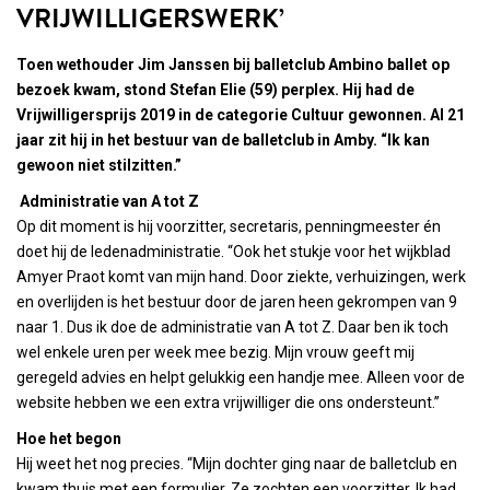
VRIJWILLIGERSWERK’
Toen wethouder Jim Janssen bij balletclub Ambino ballet op
bezoek kwam, stond Stefan Elie (59) perplex. Hij had de
Vrijwilligersprijs 2019 in de categorie Cultuur gewonnen. Al 21
jaar zit hij in het bestuur van de balletclub in Amby. “Ik kan
gewoon niet stilzitten.”
Administratie van A tot Z
Op dit moment is hij voorzitter, secretaris, penningmeester én
doet hij de ledenadministratie. “Ook het stukje voor het wijkblad
Amyer Praot komt van mijn hand. Door ziekte, verhuizingen, werk
en overlijden is het bestuur door de jaren heen gekrompen van 9
naar 1. Dus ik doe de administratie van A tot Z. Daar ben ik toch
wel enkele uren per week mee bezig. Mijn vrouw geeft mij
geregeld advies en helpt gelukkig een handje mee. Alleen voor de
website hebben we een extra vrijwilliger die ons ondersteunt.”
Hoe het begon
Hij weet het nog precies. “Mijn dochter ging naar de balletclub en
kwam thuis met een formulier. Ze zochten een voorzitter. Ik had