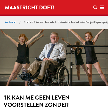
Open zo
MAASTRICHT DOET!
Ope
Actueel
/
Stefan Elie van balletclub Ambinoballet wint Vrijwilligerspri
‘IK KAN ME GEEN LEVEN
VOORSTELLEN ZONDER