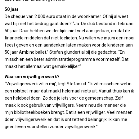
50 jaar
De cheque van 2.000 euro staat in de woonkamer. Of hij al weet
wat hij met het bedrag gaat doen? “Ja. De club bestond in februari
50 jaar. Daar hebben we destijds niet veel aan gedaan, omdat de
financiële middelen dat niet toelieten. Nu willen we in juni een mooi
feest geven en een aandenken laten maken voor de kinderen aan
50 jaar Ambino ballet.” Stefan glundert al bij die gedachte. “En
misschien een beter administratieprogramma voor mezelf. Dat
maakt het allemaal wat gemakkelijker.”
Waarom vrijwilligerswerk?
“Vrijwilligerswerk zit in mij”, legt Stefan uit. “Ik zit misschien wel in
een rolstoel, maar dat maakt helemaal niets uit. Vanuit thuis kan ik
een heleboel doen. Zo doe je iets voor de gemeenschap. Zelf
maak ik ook gebruik van vrijwilligers. Neem nou die meneer die
mijn bibliotheekboeken brengt. Dat is een vrijwilliger. Veel mensen
doen vrijwilligerswerk en dat is ontzettend belangrijk. Ik kan me
geen leven voorstellen zonder vrijwilligerswerk.”