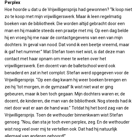
Perplex
Hoe hoorde u dat u de Vrijwilligersprijs had gewonnen? “Ik loop niet
zo te koop met mijn vrijwilligerswerk. Maar ik leen regelmatig
boeken van de bibliotheek. Die worden altijd gebracht door een
man en hij maakte steeds een praatje met mij. Op een dag belde
hij en vroeg hij me naar de contactgegevens van een van mijn
dochters. In geval van nood. Dat vond ik een beetje vreemd, maar
ik gaf het nummer.” Wat Stefan toen niet wist, is dat deze man
contact met haar opnam om meer te weten over het
vrijwilligerswerk. Een docent van de balletschool werd ook
benaderd en zat in het complot: Stefan werd opgegeven voor de
Vrijwilligersprijs. “Op een dag kwam hij weer boeken brengen en
zei hij ‘tot morgen, in de gymzaal!’ Ik wist niet wat er ging
gebeuren, maar ik ben toch gegaan. Mijn dochters waren er, de
docent, de kinderen, die man van de bibliotheek. Nog steeds had ik
niet door wat er aan de hand was.” Totdat hij het bord zag van de
Vrijwilligersprijs. Toen de wethouder binnenkwam wist Stefan
genoeg. “Nou, dan sta je toch even perplex, zeg. En de wethouder
wist nog veel over mij te vertellen ook. Dat had hij natuurlijk
allemaal van anderen gehoord!”