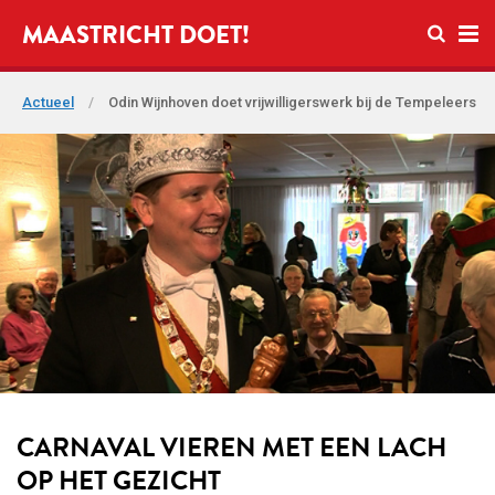
Open zo
MAASTRICHT DOET!
Ope
Actueel
/
Odin Wijnhoven doet vrijwilligerswerk bij de Tempeleers
CARNAVAL VIEREN MET EEN LACH
OP HET GEZICHT