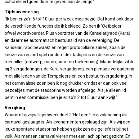
culturele erfgoed door te geven aan de jeugd.”
Tijdsinvestering
“Ik ben er zo’n 5 tot 10 uur per week mee bezig. Dat komt ook door
de verschillende functies die ik bekleed. Zo ben ik ‘Oetbelder’
ofwel woordvoerder. Plus voorzitter van de Kanselarijraod (Kara)
en daarmee automatisch bestuurslid van de vereniging. De
Kanselarijraod bewaakt en regelt protocollaire zaken, zoals de
keuze van en het spel rondom de stadsprins en de keuze van
medailles (ontwerp, naam, soort en toekenning). Maandelijks zit ik
bij 3 vergaderingen: de Kara-vergadering, een plenaire vergadering
met alle leden van de Tempeleers en een bestuursvergadering. In
het carnavalsseizoen ben ik nog drukker omdat er dan ook veel
bezoekjes met de stadsprins worden afgelegd. Als je alleen lid
bent in een commissie, ben je er zo’n 2 tot 5 uur aan kwijt.”
Verrijking
Waarom hij vrijwilligerswerk doet? “Het geeft mij voldoening als
carnaval geslaagd is. Als evenementen geslaagd zijn. Als wij een
leuke spontane stadsprins hebben gekozen die geliefd is bij het
volk. Als mensen carnaval vieren met een lach op het gezicht. En