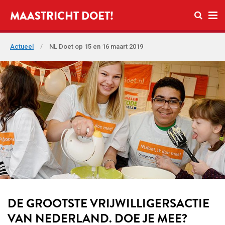
Open zo
MAASTRICHT DOET!
Ope
Actueel
/
NL Doet op 15 en 16 maart 2019
DE GROOTSTE VRIJWILLIGERSACTIE
VAN NEDERLAND. DOE JE MEE?