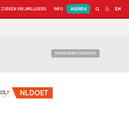
EN
ZOEKEN
INLOGGEN
 ZOEKEN VRIJWILLIGERS
INFO
AGENDA
TERUG NAAR OVERZICHT