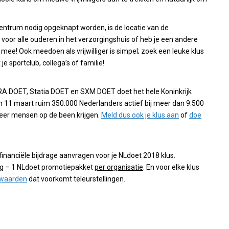
tcentrum nodig opgeknapt worden, is de locatie van de
voor alle ouderen in het verzorgingshuis of heb je een andere
ee! Ook meedoen als vrijwilliger is simpel; zoek een leuke klus
 je sportclub, collega’s of familie!
 DOET, Statia DOET en SXM DOET doet het hele Koninkrijk
 11 maart ruim 350.000 Nederlanders actief bij meer dan 9.500
meer mensen op de been krijgen.
Meld dus ook je klus aan
of
doe
inanciële bijdrage aanvragen voor je NLdoet 2018 klus.
dig – 1 NLdoet promotiepakket
per organisatie
. En voor elke klus
waarden
dat voorkomt teleurstellingen.