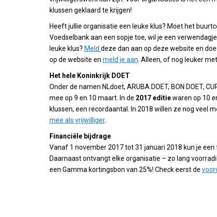
klussen geklaard te krijgen!
Heeft jullie organisatie een leuke klus? Moet het buur
Voedselbank aan een sopje toe, wil je een verwendagje 
leuke klus?
Meld
deze dan aan op deze website en doe m
op de website en
meld je aan
. Alleen, of nog leuker met
Het hele Koninkrijk DOET
Onder de namen NLdoet, ARUBA DOET, BON DOET, CURA
mee op 9 en 10 maart. In de
2017 editie
waren op 10 en
klussen, een recordaantal. In 2018 willen ze nog veel 
mee als vrijwilliger
.
Financiële bijdrage
Vanaf 1 november 2017 tot 31 januari 2018 kun je een f
Daarnaast ontvangt elke organisatie – zo lang voorra
een Gamma kortingsbon van 25%! Check eerst de
voor