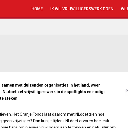
HOME
IK WIL VRIJWILLIGERSWERK DOEN
WIJ
, samen met duizenden organisaties in het land, weer
. NLdoet zet vrijwilligerswerk in de spotlights en nodigt
te steken.
itiatieven. Het Oranje Fonds laat daarom met NLdoet zien hoe
 geen vrijwilliger? Dan kun je tijdens NLdoet ervaren hoe leuk
 mooie kans om nieuwe vrijwilligers aan te trekken en natuurlijk om