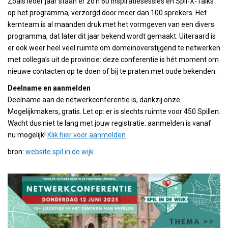
Zoals ieder jaar staan er zo’n 60 inspiratiesessies en Spil-X-Talks
op het programma, verzorgd door meer dan 100 sprekers. Het
kernteam is al maanden druk met het vormgeven van een divers
programma, dat later dit jaar bekend wordt gemaakt. Uiteraard is
er ook weer heel veel ruimte om domeinoverstijgend te netwerken
met collega’s uit de provincie: deze conferentie is hét moment om
nieuwe contacten op te doen of bij te praten met oude bekenden.
Deelname en aanmelden
Deelname aan de netwerkconferentie is, dankzij onze
Mogelijkmakers, gratis. Let op: er is slechts ruimte voor 450 Spillen.
Wacht dus niet te lang met jouw registratie: aanmelden is vanaf
nu mogelijk!
Klik hier voor aanmelden
bron:
website spil in de wijk