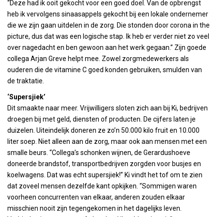
“Deze had ik ooit gekocht voor een goed doel. Van de opbrengst
heb ik vervolgens sinaasappels gekocht bij een lokale ondernemer
die we zijn gaan uitdelen in de zorg. Die stonden door corona in the
picture, dus dat was een logische stap. Ik heb er verder niet zo veel
over nagedacht en ben gewoon aan het werk gegaan.” Zijn goede
collega Arjan Greve helpt mee. Zowel zorgmedewerkers als
ouderen die de vitamine C goed konden gebruiken, smulden van
de traktatie.
‘Supersjiek’
Dit smaakte naar meer. Vrijwilligers sloten zich aan bij Ki, bedrijven
droegen bij met geld, diensten of producten. De cijfers laten je
duizelen. Uiteindelijk doneren ze zo’n 50.000 kilo fruit en 10.000
liter soep. Niet alleen aan de zorg, maar ook aan mensen met een
smalle beurs. “Collega’s schonken wijnen, de Gerardushoeve
doneerde brandstof, transportbedrijven zorgden voor busjes en
koelwagens. Dat was echt supersjiek!” Ki vindt het tof om te zien
dat zoveel mensen dezelfde kant opkijken. “Sommigen waren
voorheen concurrenten van elkaar, anderen zouden elkaar
misschien nooit zijn tegengekomen in het dagelijks leven.