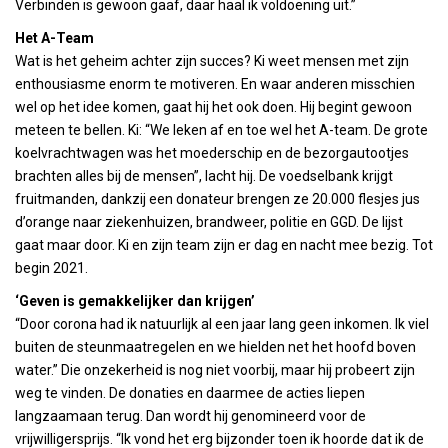
Verbinden is gewoon gaaf, daar haal ik voldoening uit.”
Het A-Team
Wat is het geheim achter zijn succes? Ki weet mensen met zijn
enthousiasme enorm te motiveren. En waar anderen misschien
wel op het idee komen, gaat hij het ook doen. Hij begint gewoon
meteen te bellen. Ki: “We leken af en toe wel het A-team. De grote
koelvrachtwagen was het moederschip en de bezorgautootjes
brachten alles bij de mensen”, lacht hij. De voedselbank krijgt
fruitmanden, dankzij een donateur brengen ze 20.000 flesjes jus
d’orange naar ziekenhuizen, brandweer, politie en GGD. De lijst
gaat maar door. Ki en zijn team zijn er dag en nacht mee bezig. Tot
begin 2021.
‘Geven is gemakkelijker dan krijgen’
“Door corona had ik natuurlijk al een jaar lang geen inkomen. Ik viel
buiten de steunmaatregelen en we hielden net het hoofd boven
water.” Die onzekerheid is nog niet voorbij, maar hij probeert zijn
weg te vinden. De donaties en daarmee de acties liepen
langzaamaan terug. Dan wordt hij genomineerd voor de
vrijwilligersprijs. “Ik vond het erg bijzonder toen ik hoorde dat ik de