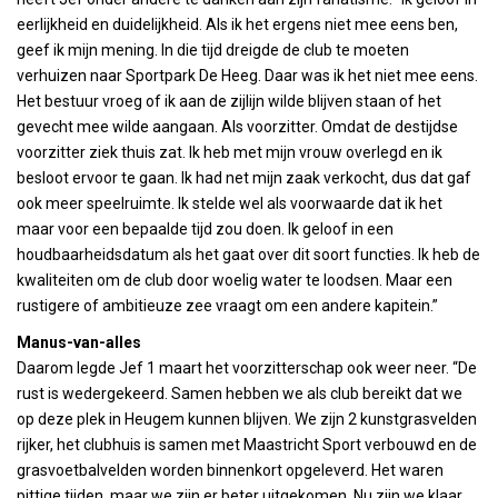
eerlijkheid en duidelijkheid. Als ik het ergens niet mee eens ben,
geef ik mijn mening. In die tijd dreigde de club te moeten
verhuizen naar Sportpark De Heeg. Daar was ik het niet mee eens.
Het bestuur vroeg of ik aan de zijlijn wilde blijven staan of het
gevecht mee wilde aangaan. Als voorzitter. Omdat de destijdse
voorzitter ziek thuis zat. Ik heb met mijn vrouw overlegd en ik
besloot ervoor te gaan. Ik had net mijn zaak verkocht, dus dat gaf
ook meer speelruimte. Ik stelde wel als voorwaarde dat ik het
maar voor een bepaalde tijd zou doen. Ik geloof in een
houdbaarheidsdatum als het gaat over dit soort functies. Ik heb de
kwaliteiten om de club door woelig water te loodsen. Maar een
rustigere of ambitieuze zee vraagt om een andere kapitein.”
Manus-van-alles
Daarom legde Jef 1 maart het voorzitterschap ook weer neer. “De
rust is wedergekeerd. Samen hebben we als club bereikt dat we
op deze plek in Heugem kunnen blijven. We zijn 2 kunstgrasvelden
rijker, het clubhuis is samen met Maastricht Sport verbouwd en de
grasvoetbalvelden worden binnenkort opgeleverd. Het waren
pittige tijden, maar we zijn er beter uitgekomen. Nu zijn we klaar