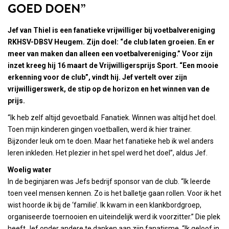
GOED DOEN”
Jef van Thiel is een fanatieke vrijwilliger bij voetbalvereniging
RKHSV-DBSV Heugem. Zijn doel: “de club laten groeien. En er
meer van maken dan alleen een voetbalvereniging.” Voor zijn
inzet kreeg hij 16 maart de Vrijwilligersprijs Sport. “Een mooie
erkenning voor de club”, vindt hij. Jef vertelt over zijn
vrijwilligerswerk, de stip op de horizon en het winnen van de
prijs.
“Ik heb zelf altijd gevoetbald. Fanatiek. Winnen was altijd het doel.
Toen mijn kinderen gingen voetballen, werd ik hier trainer.
Bijzonder leuk om te doen. Maar het fanatieke heb ik wel anders
leren inkleden. Het plezier in het spel werd het doel”, aldus Jef.
Woelig water
In de beginjaren was Jefs bedrijf sponsor van de club. “Ik leerde
toen veel mensen kennen. Zo is het balletje gaan rollen. Voor ik het
wist hoorde ik bij de ‘familie’. Ik kwam in een klankbordgroep,
organiseerde toernooien en uiteindelijk werd ik voorzitter.” Die plek
heeft Jef onder andere te danken aan zijn fanatisme. “Ik geloof in