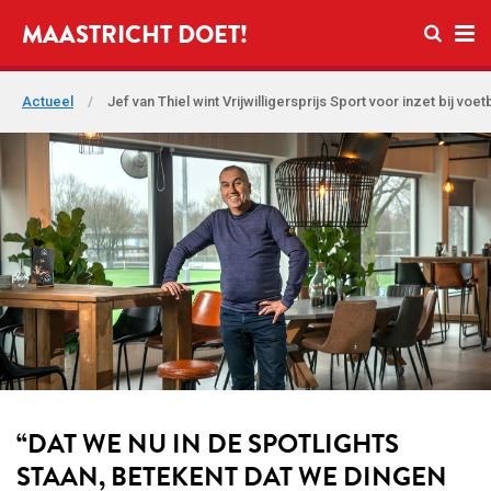
Open zo
MAASTRICHT DOET!
Ope
Actueel
/
Jef van Thiel wint Vrijwilligersprijs Sport voor inzet bij v
“
DAT WE NU IN DE SPOTLIGHTS
STAAN, BETEKENT DAT WE DINGEN