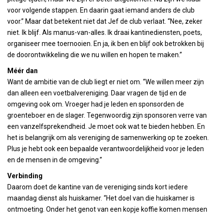
voor volgende stappen. En daarin gaat iemand anders de club
voor.” Maar dat betekent niet dat Jef de club verlaat. “Nee, zeker
niet. Ik blijf. Als manus-van-alles. Ik draai kantinediensten, poets,
organiseer mee toernooien. En ja, ik ben en blijf ook betrokken bij
de doorontwikkeling die we nu willen en hopen te maken.”
Méér dan
Want de ambitie van de club liegt er niet om. “We willen meer zijn
dan alleen een voetbalvereniging. Daar vragen de tijd en de
omgeving ook om. Vroeger had je leden en sponsorden de
groenteboer en de slager. Tegenwoordig zijn sponsoren verre van
een vanzelfsprekendheid. Je moet ook wat te bieden hebben. En
het is belangrijk om als vereniging de samenwerking op te zoeken.
Plus je hebt ook een bepaalde verantwoordelijkheid voor je leden
en de mensen in de omgeving.”
Verbinding
Daarom doet de kantine van de vereniging sinds kort iedere
maandag dienst als huiskamer. “Het doel van die huiskamer is
ontmoeting. Onder het genot van een kopje koffie komen mensen