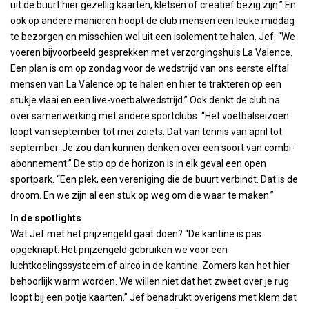
uit de buurt hier gezellig kaarten, kletsen of creatief bezig zijn.” En
ook op andere manieren hoopt de club mensen een leuke middag
te bezorgen en misschien wel uit een isolement te halen. Jef: “We
voeren bijvoorbeeld gesprekken met verzorgingshuis La Valence.
Een plan is om op zondag voor de wedstrijd van ons eerste elftal
mensen van La Valence op te halen en hier te trakteren op een
stukje vlaai en een live-voetbalwedstrijd.” Ook denkt de club na
over samenwerking met andere sportclubs. “Het voetbalseizoen
loopt van september tot mei zoiets. Dat van tennis van april tot
september. Je zou dan kunnen denken over een soort van combi-
abonnement.” De stip op de horizon is in elk geval een open
sportpark. “Een plek, een vereniging die de buurt verbindt. Dat is de
droom. En we zijn al een stuk op weg om die waar te maken.”
In de spotlights
Wat Jef met het prijzengeld gaat doen? “De kantine is pas
opgeknapt. Het prijzengeld gebruiken we voor een
luchtkoelingssysteem of airco in de kantine. Zomers kan het hier
behoorlijk warm worden. We willen niet dat het zweet over je rug
loopt bij een potje kaarten.” Jef benadrukt overigens met klem dat