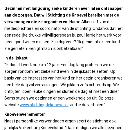
Gezinnen met langdurig zieke kinderen even laten ontsnappen
aan de zorgen. Dat wil Stichting de Knoevel bereiken met de
verwendagen die ze organiseren.
Harrie Alken is 1 van de
medeoprichters en coördinator van de stichting. Ondanks dat het
een redelijke drukke vrijwilligersbaan is, zou Harrie het werk voor
geen goud willen missen. Zijn drijfveer? “Ik geniet als ik een kind
zie genieten. Een glimlach is onbetaalbaar.”
In de ijskast
“Ik doe dit werk nu zo’n 12 jaar. Een dag lang proberen we de
zorgen rondom het zieke kind even in de ijskast te zetten. Op
basis van de interesses van het kind en het gezin organiseren we
een hele dag vol verrassingen. We pikken ze ’s ochtends op. We
ontbijten, doen leuke dingen en sluiten de dag af met een diner.
Soms sturen we gezinnen er een weekendje op uit. Op onze
website
www.stichtingdeknoevel.nl
vind je de verhalen.”
Knoevelevenementen
Naast persoonlijke verwendagen organiseert de stichting ook
jaarlijks Valkenburg Knoevelstad. “Daar nodigen we alle gezinnen