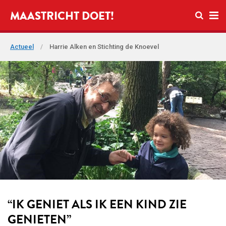
Open zo
MAASTRICHT DOET!
Ope
Actueel
/
Harrie Alken en Stichting de Knoevel
“IK GENIET ALS IK EEN KIND ZIE
GENIETEN”