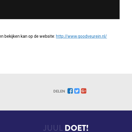
en bekijken kan op de website:
http://www.goodveurein.nl/
DELEN
JUUL
DOET!