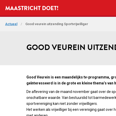
MAASTRICHT DOET!
Actueel
/
Good veurein uitzending Sportvrijwilliger
GOOD VEUREIN UITZEN
Good Veurein is een maandelijks tv-programma, grot
geïnteresseerd is in de grote en kleine thema’s van h
De aflevering van de maand november gaat over de sportv
onschatbare waarde. Van bestuurslid tot barmedewerker
sportvereniging kan niet zonder vrijwilligers.
Het werken als vrijwilliger bij een vereniging gaat over 
met anderen.